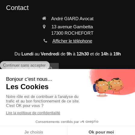
Contact
André GIARD Avocat
13 avenue Gambetta
17300
ROCHEFORT
Afficher le téléphone
Du
Lundi
au
Vendredi
de
9h
à
12h30
et de
14h
à
19h
Contacter Maître GIARD
©2022 André GIARD Avocat - Avocat à La Rochelle
Plan du site
Mentions légales
Création et référencement du site par Simplébo
Site créé grâce à
PRAEFERENTIA