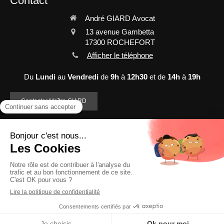
Contact
André GIARD Avocat
13 avenue Gambetta
17300
ROCHEFORT
Afficher le téléphone
Du
Lundi
au
Vendredi
de
9h
à
12h30
et de
14h
à
19h
Contacter Maître GIARD
©2022 André GIARD Avocat - Avocat à La Rochelle
Plan du site
Mentions légales
Création et référencement du site par Simplébo
Site créé grâce à
PRAEFERENTIA
Site référencé sur